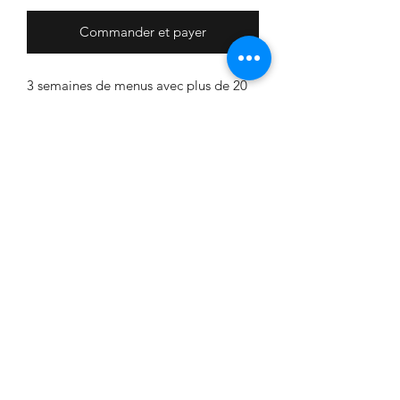
Commander et payer
3 semaines de menus avec plus de 20
recettes
Maison de santé Ambroize
Croizat à St Michel de Maurienne
39 Rue de la République
73140 St Michel de Maurienne
07 49 25 27 20
berengere.dieteticienne@gmail.com